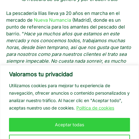
La pescadería Ilias lleva ya 20 años en marcha en el
mercado de
Nueva Numancia
(Madrid), donde es un
punto de referencia para los amantes del pescado del
barrio. “
Hace ya muchos años que estamos en este
mercado y nos conocemos todos, trabajamos muchas
horas, desde bien temprano, así que nos gusta que tanto
para nosotros como para nuestros clientes el trato sea
siempre impecable. No cuesta nada sonreir, es mucho
más agradable. Aquí, en el mercado, nuestros clientes
Valoramos tu privacidad
son como familia y eso se nota”,
cuenta Ilias
Utilizamos cookies para mejorar tu experiencia de
“Los comercios locales están volviendo a la normalidad,
navegación, ofrecer anuncios o contenido personalizados y
incluso mejor que antes”,
comenta Ilias. “
La gente vuelve
a preferir los mercados tradicionales en vez de los
analizar nuestro tráfico. Al hacer clic en "Aceptar todo",
supermercados debido a que encuentran productos más
aceptas nuestro uso de cookies.
Política de cookies
frescos, a buen precio y de una calidad inmejorable”
Aceptar todas
El pescado se prepara según