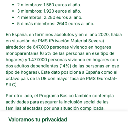
2 miembros: 1.560 euros al año.
3 miembros: 1.920 euros al año.
4 miembros: 2.280 euros al año.
5 ó más miembros: 2640 euros al año.
En España, en términos absolutos y en el año 2020, había
en situación de PMS (Privación Material Severa)
alrededor de 647.000 personas viviendo en hogares
monoparentales (6,5% de las personas en ese tipo de
hogares) y 1.477.000 personas viviendo en hogares con
dos adultos dependientes (14%) de las personas en ese
tipo de hogares). Este dato posiciona a España como el
octavo país de la UE con mayor tasa de PMS (Eurostat-
SILC).
Por otro lado, el Programa Básico también contempla
actividades para asegurar la inclusión social de las
familias afectadas por una situación complicada.
Pero ¿qué sucede con aquellas personas que no entran
Valoramos tu privacidad
dentro de los criterios del Programa Básico? ¿No van a