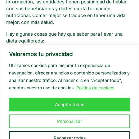
información, las entidades tienen posibilidad de hablar
con sus beneficiarios y darles cierta formación
nutricional. Comer mejor se traduce en tener una vida
mejor, con más salud.
Hay algunas cosas que hay que saber para llevar una
dieta equilibrada:
Tener en cuenta las necesidades de cada
Valoramos tu privacidad
individuo
: Por ejemplo, una persona deportista
Utilizamos cookies para mejorar tu experiencia de
tendrá que llevar una dieta diferente a una persona
navegación, ofrecer anuncios o contenido personalizados y
más sedentaria o cuyo trabajo le hace estar
sentada más tiempo. También un niño tiene
analizar nuestro tráfico. Al hacer clic en "Aceptar todo",
diferentes necesidades nutricionales que un
aceptas nuestro uso de cookies.
Política de cookies
adulto, que una mujer embarazada o que un
anciano, y lo mismo pasa con las personas con
Aceptar todas
enfermedades.
Hay que comer variado
: Cada alimento aporta unos
nutrientes diferentes a nuestro sistema y todos
Personalizar
ellos son necesarios, no sólo por el hecho de que
si se come siempre lo mismo es aburrido, sino por
Rechazar todas