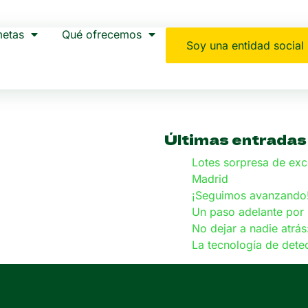
etas
Qué ofrecemos
Soy una entidad social
Últimas entradas
Lotes sorpresa de ex
Madrid
¡Seguimos avanzando! 
Un paso adelante por 
No dejar a nadie atrás
La tecnología de det