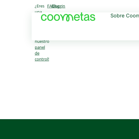
¿Eres
FAQs
Blog
Login
una
Sobre Coom
entidad
social?
¡Prueba
ya
nuestro
panel
de
control!