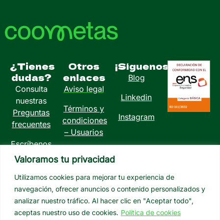
¿Tienes
Otros
¡Síguenos!
dudas?
enlaces
Blog
Consulta
Aviso legal
Linkedin
nuestras
Términos y
Preguntas
Instagram
condiciones
frecuentes
– Usuarios
Escríbenos
Política de
a
Valoramos tu privacidad
privacidad
info@coometas.com
Utilizamos cookies para mejorar tu experiencia de
Política de
navegación, ofrecer anuncios o contenido personalizados y
cookies
analizar nuestro tráfico. Al hacer clic en "Aceptar todo",
aceptas nuestro uso de cookies.
Política de cookies