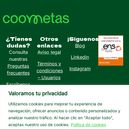
¿Tienes
Otros
¡Síguenos!
dudas?
enlaces
Blog
Consulta
Aviso legal
Linkedin
nuestras
Términos y
Preguntas
Instagram
condiciones
frecuentes
– Usuarios
Escríbenos
Política de
a
Valoramos tu privacidad
privacidad
info@coometas.com
Utilizamos cookies para mejorar tu experiencia de
Política de
navegación, ofrecer anuncios o contenido personalizados y
cookies
analizar nuestro tráfico. Al hacer clic en "Aceptar todo",
aceptas nuestro uso de cookies.
Política de cookies