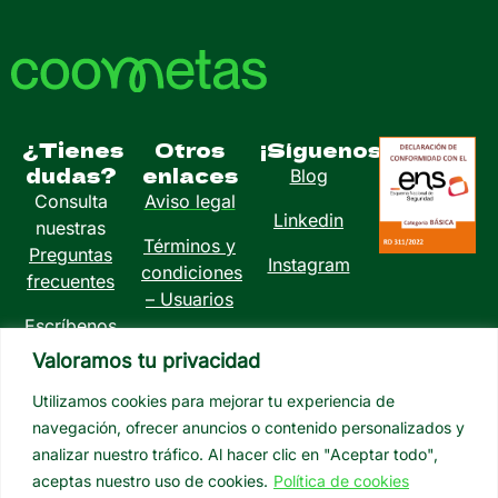
¿Tienes
Otros
¡Síguenos!
dudas?
enlaces
Blog
Consulta
Aviso legal
Linkedin
nuestras
Términos y
Preguntas
Instagram
condiciones
frecuentes
– Usuarios
Escríbenos
Política de
a
Valoramos tu privacidad
privacidad
info@coometas.com
Utilizamos cookies para mejorar tu experiencia de
Política de
navegación, ofrecer anuncios o contenido personalizados y
cookies
analizar nuestro tráfico. Al hacer clic en "Aceptar todo",
aceptas nuestro uso de cookies.
Política de cookies