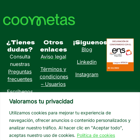
¿Tienes
Otros
¡Síguenos!
dudas?
enlaces
Blog
Consulta
Aviso legal
Linkedin
nuestras
Términos y
Preguntas
Instagram
condiciones
frecuentes
– Usuarios
Escríbenos
Política de
a
Valoramos tu privacidad
privacidad
info@coometas.com
Utilizamos cookies para mejorar tu experiencia de
Política de
navegación, ofrecer anuncios o contenido personalizados y
cookies
analizar nuestro tráfico. Al hacer clic en "Aceptar todo",
aceptas nuestro uso de cookies.
Política de cookies