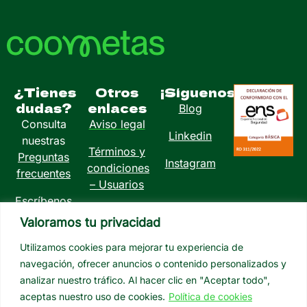
¿Tienes
Otros
¡Síguenos!
dudas?
enlaces
Blog
Consulta
Aviso legal
Linkedin
nuestras
Términos y
Preguntas
Instagram
condiciones
frecuentes
– Usuarios
Escríbenos
Política de
a
Valoramos tu privacidad
privacidad
info@coometas.com
Utilizamos cookies para mejorar tu experiencia de
Política de
navegación, ofrecer anuncios o contenido personalizados y
cookies
analizar nuestro tráfico. Al hacer clic en "Aceptar todo",
aceptas nuestro uso de cookies.
Política de cookies