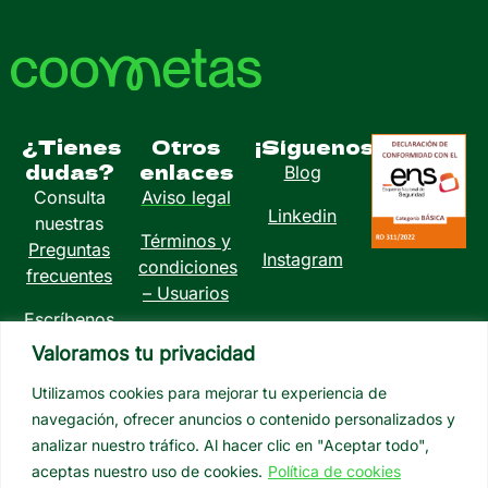
¿Tienes
Otros
¡Síguenos!
dudas?
enlaces
Blog
Consulta
Aviso legal
Linkedin
nuestras
Términos y
Preguntas
Instagram
condiciones
frecuentes
– Usuarios
Escríbenos
Política de
a
Valoramos tu privacidad
privacidad
info@coometas.com
Utilizamos cookies para mejorar tu experiencia de
Política de
navegación, ofrecer anuncios o contenido personalizados y
cookies
analizar nuestro tráfico. Al hacer clic en "Aceptar todo",
aceptas nuestro uso de cookies.
Política de cookies